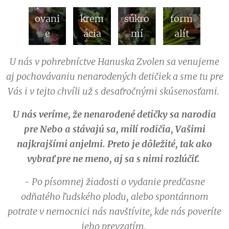
poch
čka v
enie
ovani
krem
súkro
form
e
ácia
mí
alít
U nás v pohrebníctve Hanuska Zvolen sa venujeme
aj pochovávaniu nenarodených detičiek a sme tu pre
Vás i v tejto chvíli už s desaťročnými skúsenosťami.
U nás veríme, že nenarodené detičky sa narodia
pre Nebo a stávajú sa, milí rodičia, Vašimi
najkrajšími anjelmi. Preto je dôležité, tak ako
vybrať pre ne meno, aj sa s nimi rozlúčiť.
- Po písomnej žiadosti o vydanie predčasne
odňatého ľudského plodu, alebo spontánnom
potrate v nemocnici nás navštívite, kde nás poveríte
jeho prevzatím.