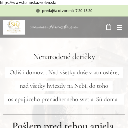
https://www.hanuskazvolen.sk/
predajňa otvorená 7.30-15.30
Hanuska
Pohrebníctvo
Zvolen
Nenarodené detičky
Odišli domov... Nad všetky duše v atmosfére,
nad všetky hviezdy na Nebi, do toho
oslepujúceho prenádherného svetla. Sú doma.
Pošlem pred tebou anjela,